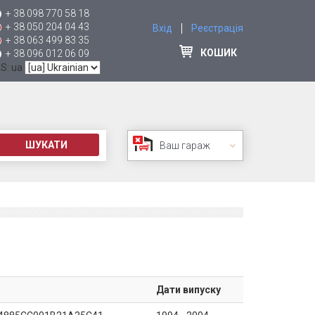
+ 38 098 770 58 18
+ 38 050 204 04 43
Вхід
Реєстрація
+ 38 063 499 83 35
КОШИК
+ 38 096 012 06 09
 S: ua
ШУКАТИ
Ваш гараж
Дати випуску