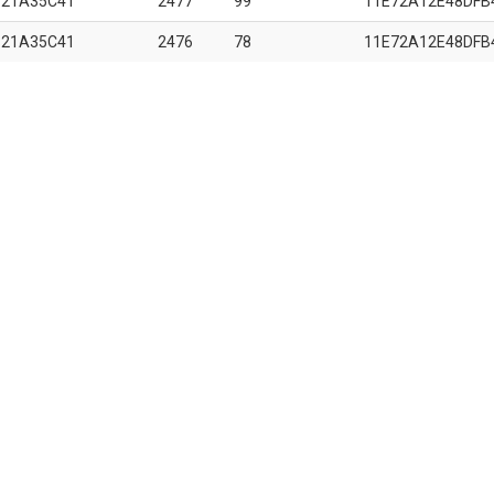
B21A35C41
2477
99
11E72A12E48DFB
B21A35C41
2476
78
11E72A12E48DFB