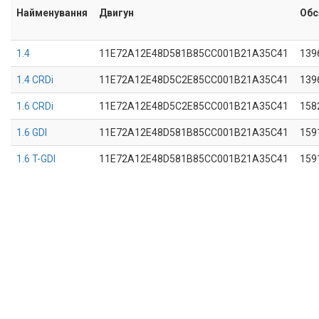
Найменування
Двигун
Обс
1.4
11E72A12E48D581B85CC001B21A35C41
139
1.4 CRDi
11E72A12E48D5C2E85CC001B21A35C41
139
1.6 CRDi
11E72A12E48D5C2E85CC001B21A35C41
158
1.6 GDI
11E72A12E48D581B85CC001B21A35C41
159
1.6 T-GDI
11E72A12E48D581B85CC001B21A35C41
159