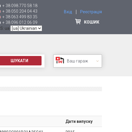
+ 38 098 770 58 18
+ 38 050 204 04 43
Вхід
Реєстрація
+ 38 063 499 83 35
КОШИК
+ 38 096 012 06 09
 S: ua
ШУКАТИ
Ваш гараж
Дати випуску