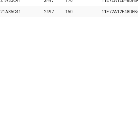
B21A35C41
2497
170
11E72A12E48DFB
B21A35C41
2497
150
11E72A12E48DFB