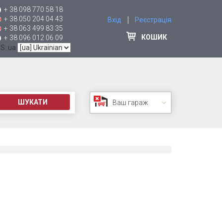
+ 38 098 770 58 18
+ 38 050 204 04 43
Вхід
Реєстрація
+ 38 063 499 83 35
КОШИК
+ 38 096 012 06 09
 S: ua
ШУКАТИ
Ваш гараж