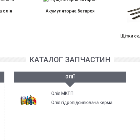
 олія
Акумуляторна батарея
Щітки с
КАТАЛОГ ЗАПЧАСТИН
ОЛІЇ
Олія МКПП
Олія гідропідсилювача керма