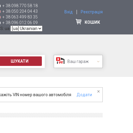
+ 38 098 770 58 18
+ 38 050 204 04 43
Вхід
Реєстрація
+ 38 063 499 83 35
КОШИК
+ 38 096 012 06 09
 S: ua
ШУКАТИ
Ваш гараж
×
кажіть VIN номер вашого автомобіля
Додати