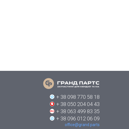
+ 38 098 770 58 18
+ 38 050 204 04 43
+ 38 063 499 83 35
+ 38 096 012 06 09
office@grand.parts