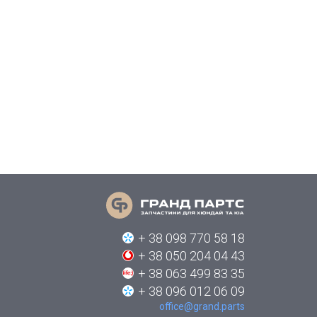
+ 38 098 770 58 18
+ 38 050 204 04 43
+ 38 063 499 83 35
+ 38 096 012 06 09
office@grand.parts