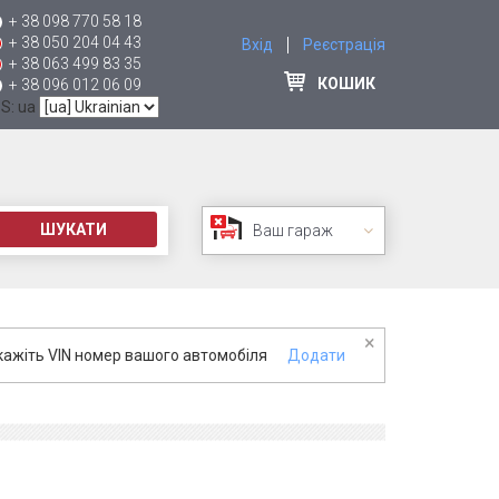
+ 38 098 770 58 18
+ 38 050 204 04 43
Вхід
Реєстрація
+ 38 063 499 83 35
КОШИК
+ 38 096 012 06 09
 S: ua
ШУКАТИ
Ваш гараж
×
кажіть VIN номер вашого автомобіля
Додати