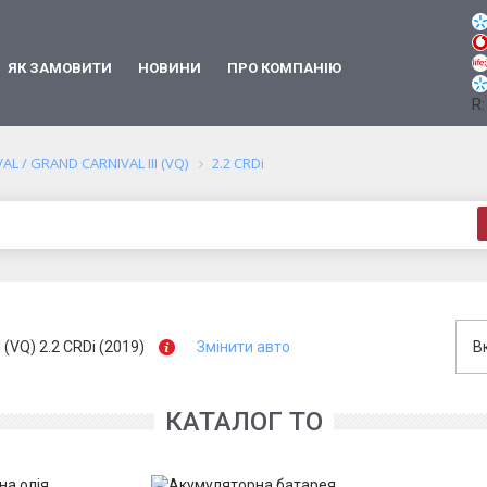
ЯК ЗАМОВИТИ
НОВИНИ
ПРО КОМПАНІЮ
R:
AL / GRAND CARNIVAL III (VQ)
2.2 CRDi
 (VQ) 2.2 CRDi (2019)
Змінити авто
В
КАТАЛОГ ТО