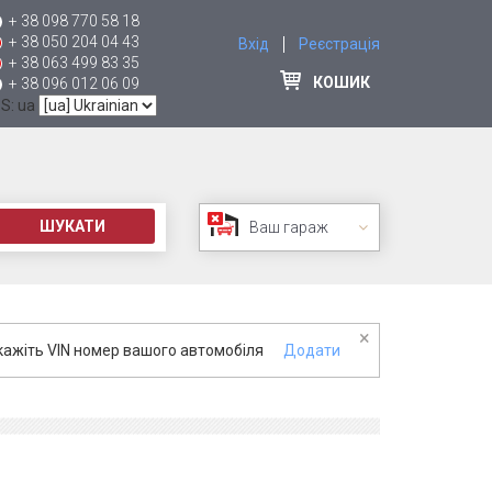
+ 38 098 770 58 18
+ 38 050 204 04 43
Вхід
Реєстрація
+ 38 063 499 83 35
КОШИК
+ 38 096 012 06 09
 S: ua
ШУКАТИ
Ваш гараж
×
кажіть VIN номер вашого автомобіля
Додати