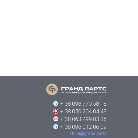
+ 38 098 770 58 18
+ 38 050 204 04 43
+ 38 063 499 83 35
+ 38 096 012 06 09
office@grand.parts