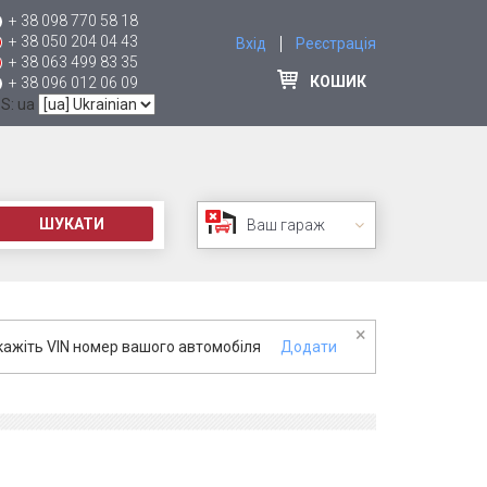
+ 38 098 770 58 18
+ 38 050 204 04 43
Вхід
Реєстрація
+ 38 063 499 83 35
КОШИК
+ 38 096 012 06 09
 S: ua
ШУКАТИ
Ваш гараж
×
кажіть VIN номер вашого автомобіля
Додати