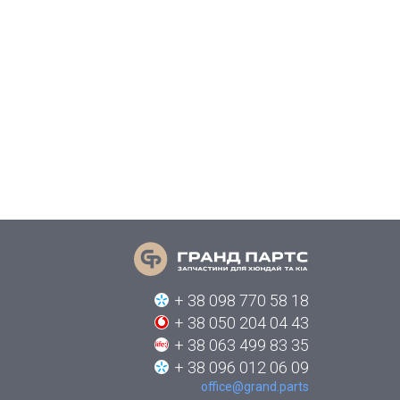
+ 38 098 770 58 18
+ 38 050 204 04 43
+ 38 063 499 83 35
+ 38 096 012 06 09
office@grand.parts