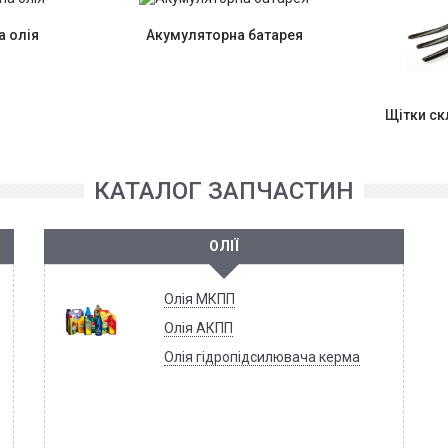
 олія
Акумуляторна батарея
Щітки с
КАТАЛОГ ЗАПЧАСТИН
ОЛІЇ
Олія МКПП
Олія АКПП
Олія гідропідсилювача керма