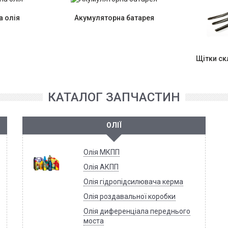
 олія
Акумуляторна батарея
Щітки с
КАТАЛОГ ЗАПЧАСТИН
ОЛІЇ
Олія МКПП
Олія АКПП
Олія гідропідсилювача керма
Олія роздавальної коробки
Олія диференціала переднього
моста