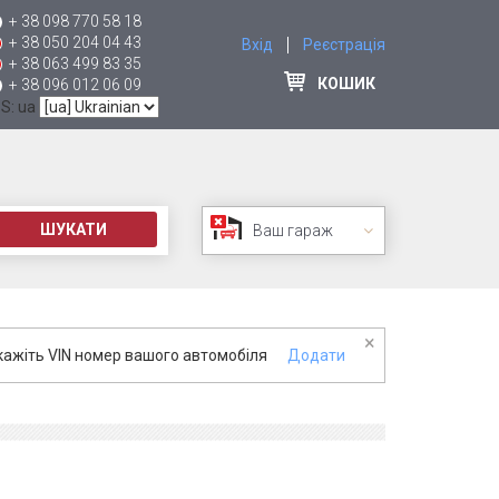
+ 38 098 770 58 18
+ 38 050 204 04 43
Вхід
Реєстрація
+ 38 063 499 83 35
КОШИК
+ 38 096 012 06 09
 S: ua
ШУКАТИ
Ваш гараж
×
кажіть VIN номер вашого автомобіля
Додати