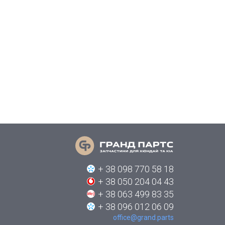
+ 38 098 770 58 18
+ 38 050 204 04 43
+ 38 063 499 83 35
+ 38 096 012 06 09
office@grand.parts