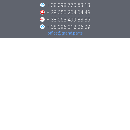
+ 38 098 770 58 18
+ 38 050 204 04 43
+ 38 063 499 83 35
+ 38 096 012 06 09
office@grand.parts
ПРО КОМПАНІЮ
КАТАЛОГИ
НОВИНИ
ЯК ЗАМОВИТИ
КОНТАКТИ
СТЕЖТЕ ЗА НАМИ В СОЦІАЛЬНИХ МЕРЕЖАХ: