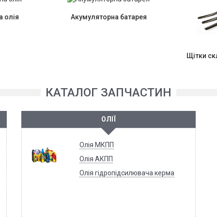
 олія
Акумуляторна батарея
Щітки с
КАТАЛОГ ЗАПЧАСТИН
ОЛІЇ
Олія МКПП
Олія АКПП
Олія гідропідсилювача керма