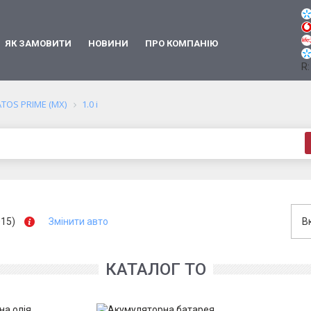
ЯК ЗАМОВИТИ
НОВИНИ
ПРО КОМПАНІЮ
R:
ATOS PRIME (MX)
1.0 i
015)
Змінити авто
В
КАТАЛОГ ТО