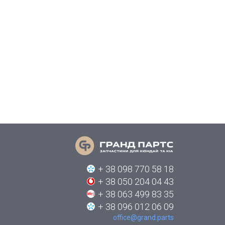
+ 38 098 770 58 18
+ 38 050 204 04 43
+ 38 063 499 83 35
+ 38 096 012 06 09
office@grand.parts