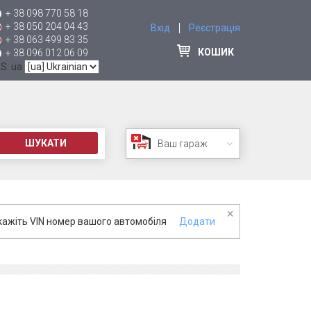
+ 38 098 770 58 18
+ 38 050 204 04 43
Вхід
Реєстрація
+ 38 063 499 83 35
КОШИК
+ 38 096 012 06 09
 S: ua
ШУКАТИ
Ваш гараж
×
кажіть VIN номер вашого автомобіля
Додати