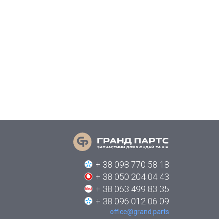
+ 38 098 770 58 18
+ 38 050 204 04 43
+ 38 063 499 83 35
+ 38 096 012 06 09
office@grand.parts