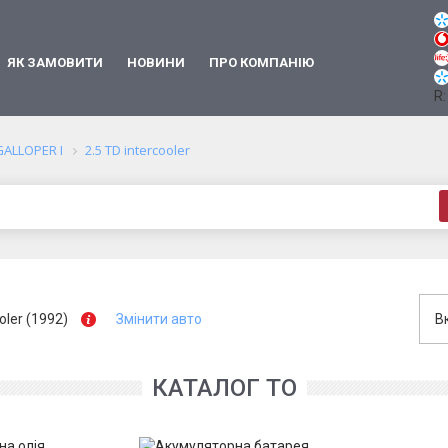
ЯК ЗАМОВИТИ
НОВИНИ
ПРО КОМПАНІЮ
R:
GALLOPER I
2.5 TD intercooler
oler (1992)
Змінити авто
В
КАТАЛОГ ТО