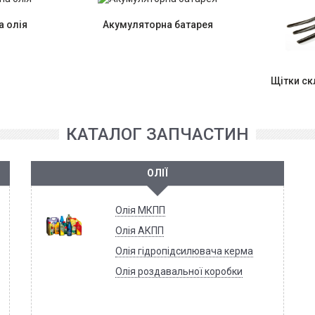
 олія
Акумуляторна батарея
Щітки с
КАТАЛОГ ЗАПЧАСТИН
ОЛІЇ
Олія МКПП
Олія АКПП
Олія гідропідсилювача керма
Олія роздавальної коробки