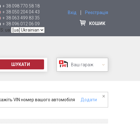
+ 38 098 770 58 18
+ 38 050 204 04 43
Вхід
Реєстрація
+ 38 063 499 83 35
КОШИК
+ 38 096 012 06 09
 S: ua
ШУКАТИ
Ваш гараж
×
кажіть VIN номер вашого автомобіля
Додати