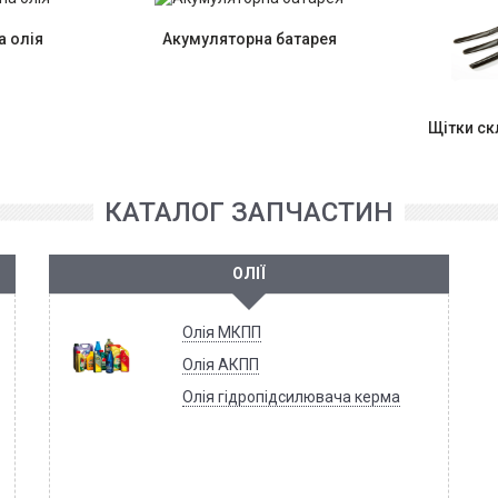
 олія
Акумуляторна батарея
Щітки с
КАТАЛОГ ЗАПЧАСТИН
ОЛІЇ
Олія МКПП
Олія АКПП
Олія гідропідсилювача керма