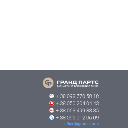
+ 38 098 770 58 18
+ 38 050 204 04 43
+ 38 063 499 83 35
+ 38 096 012 06 09
office@grand.parts