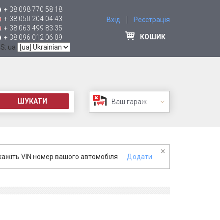
+ 38 098 770 58 18
+ 38 050 204 04 43
Вхід
Реєстрація
+ 38 063 499 83 35
КОШИК
+ 38 096 012 06 09
 S: ua
ШУКАТИ
Ваш гараж
×
кажіть VIN номер вашого автомобіля
Додати