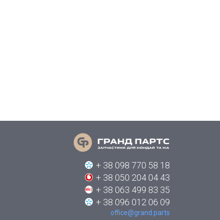
+ 38 098 770 58 18
+ 38 050 204 04 43
+ 38 063 499 83 35
+ 38 096 012 06 09
office@grand.parts