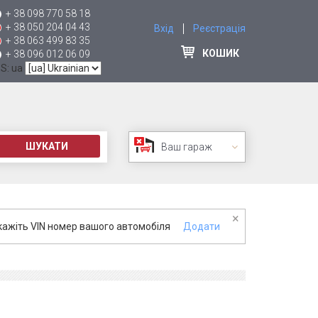
+ 38 098 770 58 18
+ 38 050 204 04 43
Вхід
Реєстрація
+ 38 063 499 83 35
КОШИК
+ 38 096 012 06 09
 S: ua
ШУКАТИ
Ваш гараж
×
кажіть VIN номер вашого автомобіля
Додати