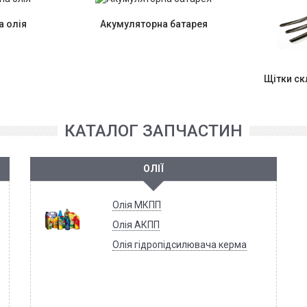
 олія
Акумуляторна батарея
Щітки с
КАТАЛОГ ЗАПЧАСТИН
ОЛІЇ
Олія МКПП
Олія АКПП
Олія гідропідсилювача керма