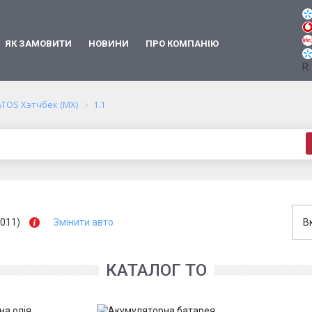
ЯК ЗАМОВИТИ
НОВИНИ
ПРО КОМПАНІЮ
R:
ATOS Хэтчбек (MX)
1.1
2011)
Змінити авто
В
КАТАЛОГ ТО