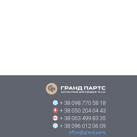
+ 38 098 770 58 18
+ 38 050 204 04 43
+ 38 063 499 83 35
+ 38 096 012 06 09
office@grand.parts