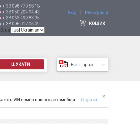
+ 38 098 770 58 18
+ 38 050 204 04 43
Вхід
Реєстрація
+ 38 063 499 83 35
КОШИК
+ 38 096 012 06 09
 S: ua
ШУКАТИ
Ваш гараж
×
кажіть VIN номер вашого автомобіля
Додати