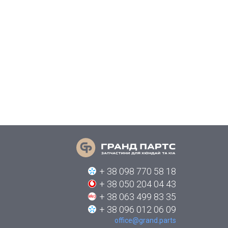
+ 38 098 770 58 18
+ 38 050 204 04 43
+ 38 063 499 83 35
+ 38 096 012 06 09
office@grand.parts