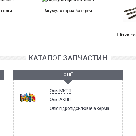
 олія
Акумуляторна батарея
Щітки с
КАТАЛОГ ЗАПЧАСТИН
ОЛІЇ
Олія МКПП
Олія АКПП
Олія гідропідсилювача керма