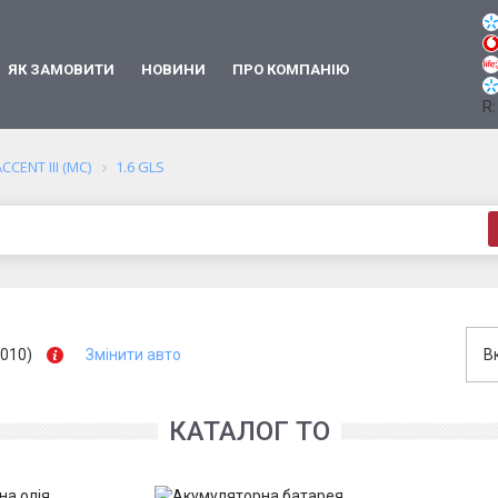
ЯК ЗАМОВИТИ
НОВИНИ
ПРО КОМПАНІЮ
R:
CCENT III (MC)
1.6 GLS
2010)
Змінити авто
В
КАТАЛОГ ТО