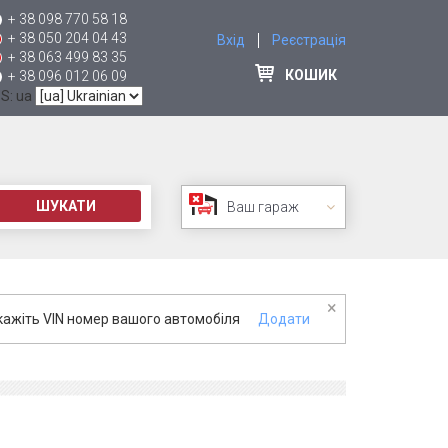
+ 38 098 770 58 18
+ 38 050 204 04 43
Вхід
Реєстрація
+ 38 063 499 83 35
КОШИК
+ 38 096 012 06 09
 S: ua
ШУКАТИ
Ваш гараж
×
кажіть VIN номер вашого автомобіля
Додати