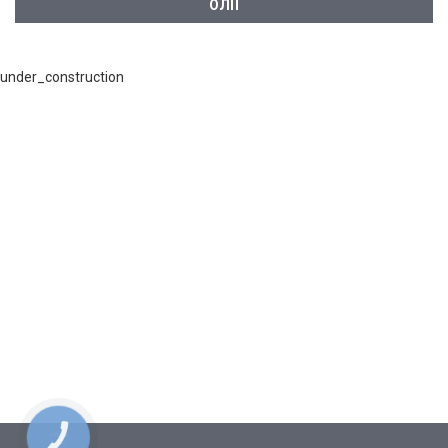
ОЛІЇ
under_construction
КНОПКА
СВЯЗИ