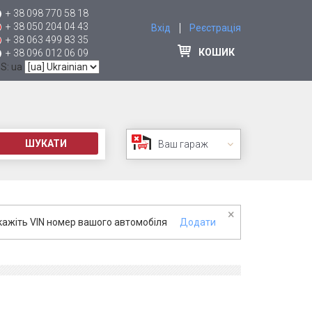
+ 38 098 770 58 18
+ 38 050 204 04 43
Вхід
Реєстрація
+ 38 063 499 83 35
КОШИК
+ 38 096 012 06 09
 S: ua
ШУКАТИ
Ваш гараж
×
кажіть VIN номер вашого автомобіля
Додати