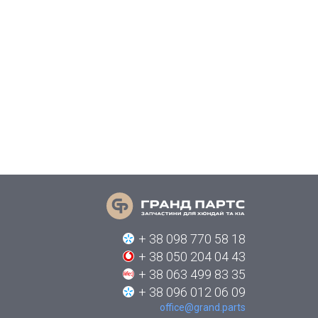
+ 38 098 770 58 18
+ 38 050 204 04 43
+ 38 063 499 83 35
+ 38 096 012 06 09
office@grand.parts