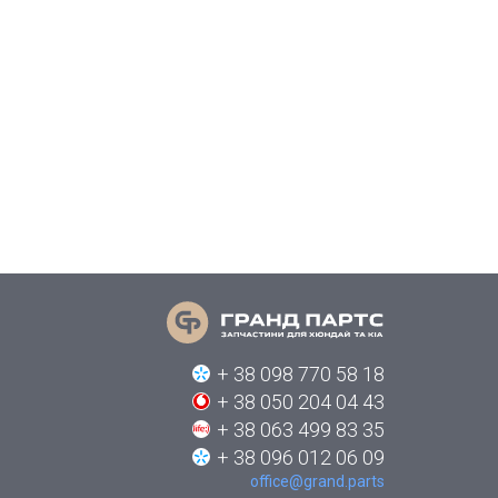
+ 38 098 770 58 18
+ 38 050 204 04 43
+ 38 063 499 83 35
+ 38 096 012 06 09
office@grand.parts