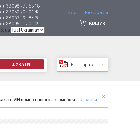
+ 38 098 770 58 18
+ 38 050 204 04 43
Вхід
Реєстрація
+ 38 063 499 83 35
КОШИК
+ 38 096 012 06 09
 S: ua
ШУКАТИ
Ваш гараж
×
кажіть VIN номер вашого автомобіля
Додати