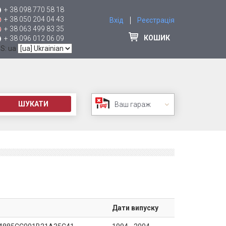
+ 38 098 770 58 18
+ 38 050 204 04 43
Вхід
Реєстрація
+ 38 063 499 83 35
КОШИК
+ 38 096 012 06 09
 S: ua
ШУКАТИ
Ваш гараж
Дати випуску