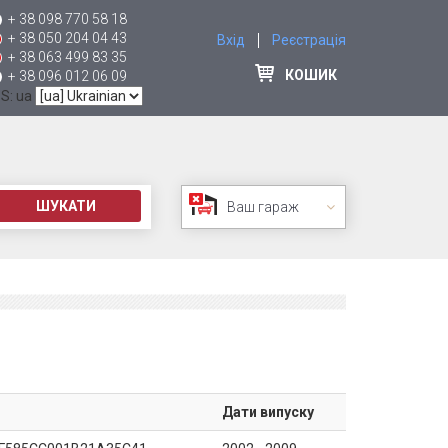
+ 38 098 770 58 18
+ 38 050 204 04 43
Вхід
Реєстрація
+ 38 063 499 83 35
КОШИК
+ 38 096 012 06 09
 S: ua
ШУКАТИ
Ваш гараж
Дати випуску