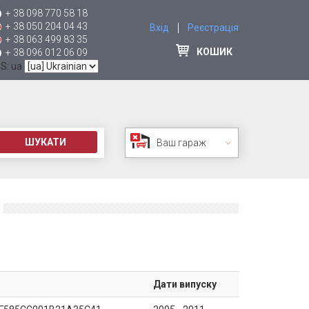
+ 38 098 770 58 18
+ 38 050 204 04 43
Вхід
Реєстрація
+ 38 063 499 83 35
КОШИК
+ 38 096 012 06 09
 S: ua
ШУКАТИ
Ваш гараж
Дати випуску