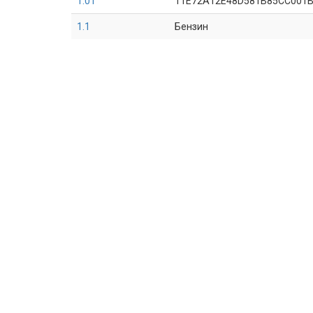
1.0 i
11E72A12E48D581B85CC001
1.1
Бензин