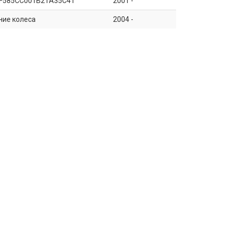
F585CC001B21A35C41
2001 -
ние колеса
2004 -