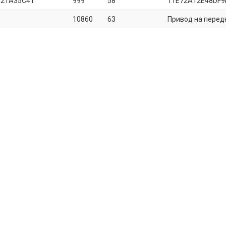
B21A35C41
999
58
11E72A12E48DF9
10860
63
Привод на перед