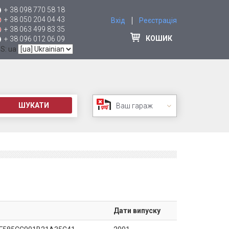
+ 38 098 770 58 18
+ 38 050 204 04 43
Вхід
Реєстрація
+ 38 063 499 83 35
КОШИК
+ 38 096 012 06 09
 S: ua
ШУКАТИ
Ваш гараж
Дати випуску