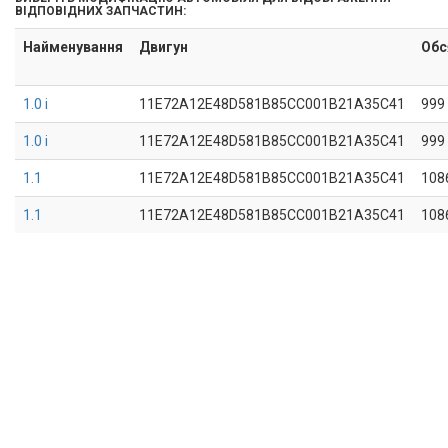
ВІДПОВІДНИХ ЗАПЧАСТИН:
Найменування
Двигун
Обс
1.0 i
11E72A12E48D581B85CC001B21A35C41
999
1.0 i
11E72A12E48D581B85CC001B21A35C41
999
1.1
11E72A12E48D581B85CC001B21A35C41
108
1.1
11E72A12E48D581B85CC001B21A35C41
108