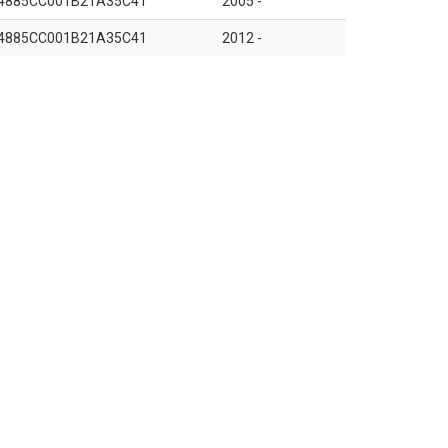
4885CC001B21A35C41
2005 -
4885CC001B21A35C41
2012 -