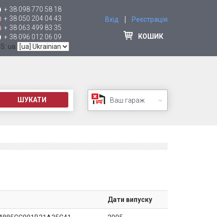
+ 38 098 770 58 18
+ 38 050 204 04 43
Вхід
Реєстрація
+ 38 063 499 83 35
КОШИК
+ 38 096 012 06 09
 S: ua
ШУКАТИ
Ваш гараж
Дати випуску