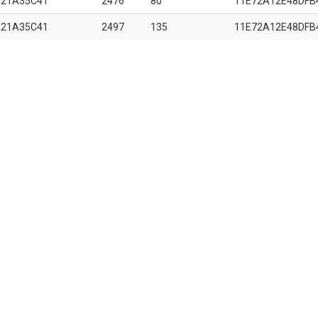
B21A35C41
2476
80
11E72A12E48DFB
B21A35C41
2497
135
11E72A12E48DFB