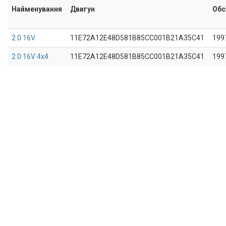
Найменування
Двигун
Обс
2.0 16V
11E72A12E48D581B85CC001B21A35C41
199
2.0 16V 4x4
11E72A12E48D581B85CC001B21A35C41
199