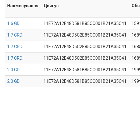
Найменування
Двигун
Обс
1.6 GDI
11E72A12E48D581B85CC001B21A35C41
159
1.7 CRDi
11E72A12E48D5C2E85CC001B21A35C41
168
1.7 CRDi
11E72A12E48D5C2E85CC001B21A35C41
168
1.7 CRDi
11E72A12E48D5C2E85CC001B21A35C41
168
2.0 GDI
11E72A12E48D581B85CC001B21A35C41
199
2.0 GDi
11E72A12E48D581B85CC001B21A35C41
199