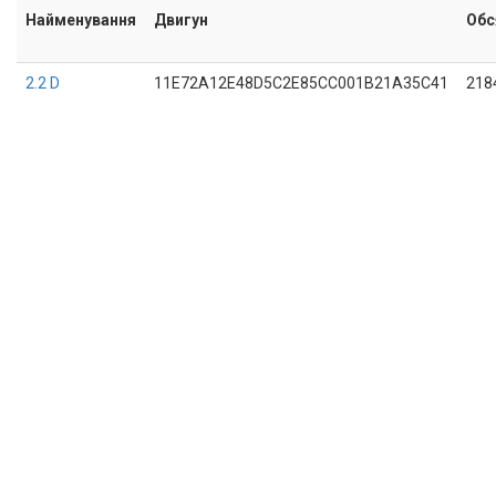
Найменування
Двигун
Обс
2.2 D
11E72A12E48D5C2E85CC001B21A35C41
218