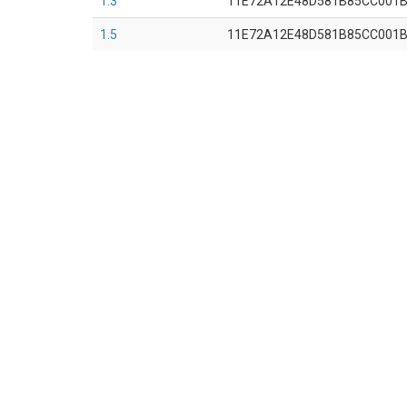
1.3
11E72A12E48D581B85CC001
1.5
11E72A12E48D581B85CC001