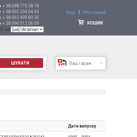
+ 38 098 770 58 18
+ 38 050 204 04 43
Вхід
Реєстрація
+ 38 063 499 83 35
КОШИК
+ 38 096 012 06 09
 S: ua
ШУКАТИ
Ваш гараж
Дати випуску