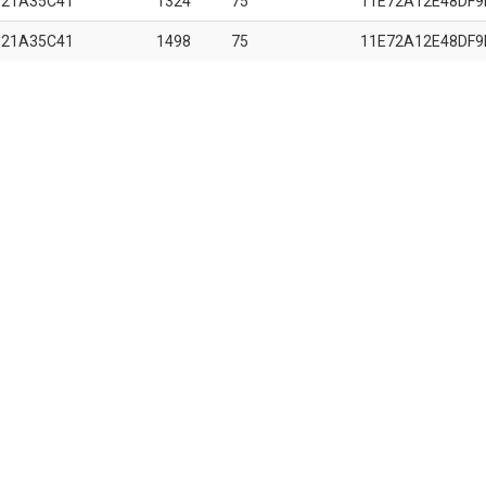
B21A35C41
1324
75
11E72A12E48DF9
B21A35C41
1498
75
11E72A12E48DF9