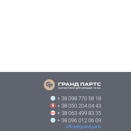
+ 38 098 770 58 18
+ 38 050 204 04 43
+ 38 063 499 83 35
+ 38 096 012 06 09
office@grand.parts