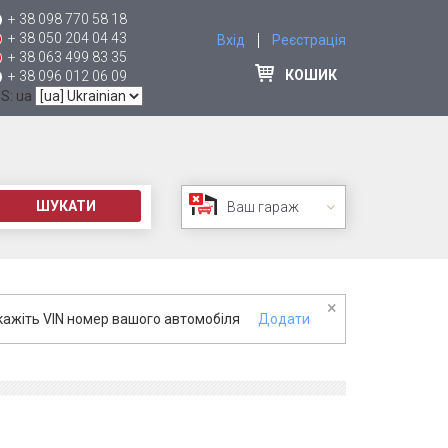
+ 38 098 770 58 18
+ 38 050 204 04 43
Вхід
Реєстрація
+ 38 063 499 83 35
КОШИК
+ 38 096 012 06 09
 S: ua
ШУКАТИ
Ваш гараж
×
кажіть VIN номер вашого автомобіля
Додати