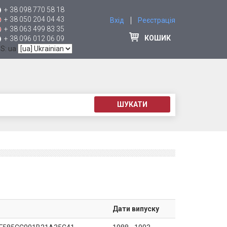
+ 38 098 770 58 18
+ 38 050 204 04 43
Вхід
Реєстрація
+ 38 063 499 83 35
КОШИК
+ 38 096 012 06 09
 S: ua
ШУКАТИ
Дати випуску