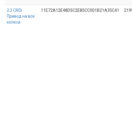
2.2 CRDi
11E72A12E48D5C2E85CC001B21A35C41
219
Привод на все
колеса