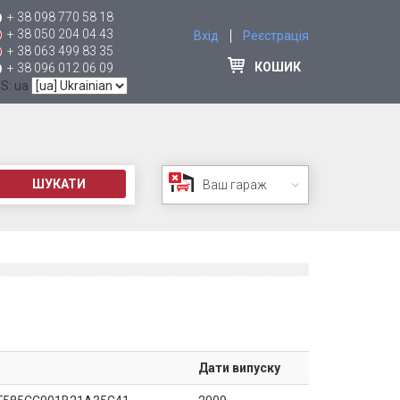
+ 38 098 770 58 18
+ 38 050 204 04 43
Вхід
Реєстрація
+ 38 063 499 83 35
КОШИК
+ 38 096 012 06 09
 S: ua
ШУКАТИ
Ваш гараж
Дати випуску