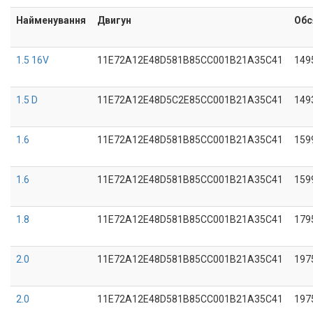
Найменування
Двигун
Обс
1.5 16V
11E72A12E48D581B85CC001B21A35C41
149
1.5 D
11E72A12E48D5C2E85CC001B21A35C41
149
1.6
11E72A12E48D581B85CC001B21A35C41
159
1.6
11E72A12E48D581B85CC001B21A35C41
159
1.8
11E72A12E48D581B85CC001B21A35C41
179
2.0
11E72A12E48D581B85CC001B21A35C41
197
2.0
11E72A12E48D581B85CC001B21A35C41
197