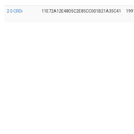
2.0 CRDi
11E72A12E48D5C2E85CC001B21A35C41
199