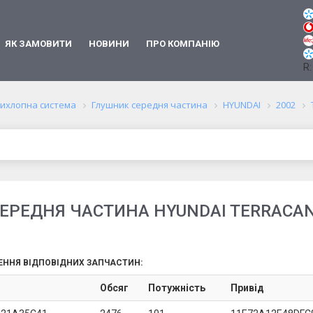
ЯК ЗАМОВИТИ
НОВИНИ
ПРО КОМПАНІЮ
R:
ихлопна система
Глушник середня частина
HYUNDAI
2002
РЕДНЯ ЧАСТИНА HYUNDAI TERRACAN 
ЕННЯ ВІДПОВІДНИХ ЗАПЧАСТИН:
Обсяг
Потужність
Привід