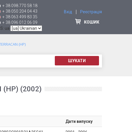
+ 38 098 770 58 18
+ 38 050 204 04 43
Вхід
Реєстрація
+ 38 063 499 83 35
КОШИК
+ 38 096 012 06 09
 S: ua
TERRACAN (HP)
ШУКАТИ
(HP) (2002)
Дати випуску