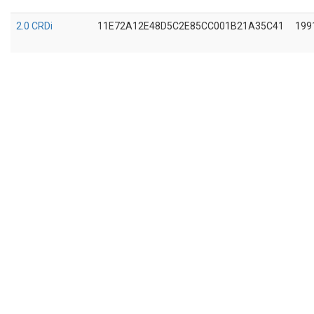
2.0 CRDi
11E72A12E48D5C2E85CC001B21A35C41
199