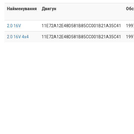
Найменування
Двигун
Обс
2.0 16V
11E72A12E48D581B85CC001B21A35C41
199
2.0 16V 4x4
11E72A12E48D581B85CC001B21A35C41
199