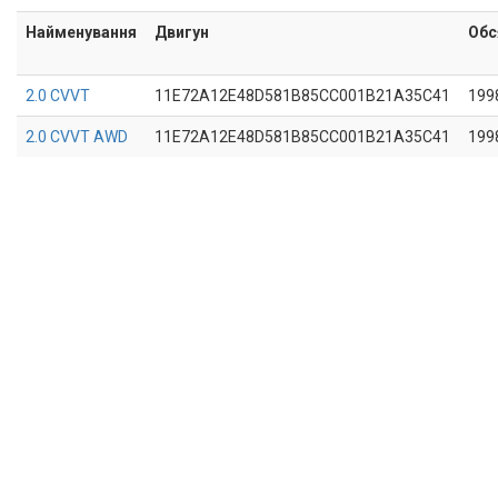
Найменування
Двигун
Обс
2.0 CVVT
11E72A12E48D581B85CC001B21A35C41
199
2.0 CVVT AWD
11E72A12E48D581B85CC001B21A35C41
199