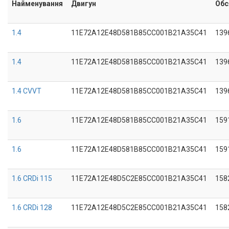
Найменування
Двигун
Обс
1.4
11E72A12E48D581B85CC001B21A35C41
139
1.4
11E72A12E48D581B85CC001B21A35C41
139
1.4 CVVT
11E72A12E48D581B85CC001B21A35C41
139
1.6
11E72A12E48D581B85CC001B21A35C41
159
1.6
11E72A12E48D581B85CC001B21A35C41
159
1.6 CRDi 115
11E72A12E48D5C2E85CC001B21A35C41
158
1.6 CRDi 128
11E72A12E48D5C2E85CC001B21A35C41
158