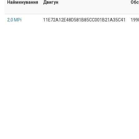
Найменування
Двигун
Обс
2.0 MPi
11E72A12E48D581B85CC001B21A35C41
199