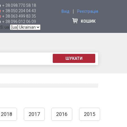
+ 38 098 770 58 18
+ 38 050 204 04 43
Вхід
Реєстрація
+ 38 063 499 83 35
КОШИК
+ 38 096 012 06 09
 S: ua
ШУКАТИ
2018
2017
2016
2015