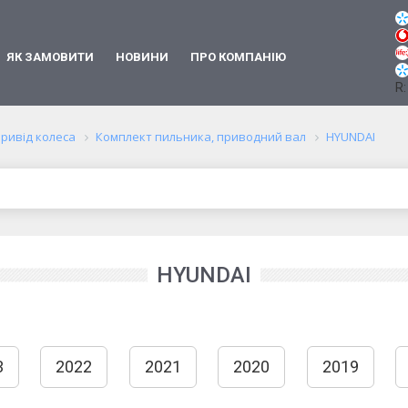
ЯК ЗАМОВИТИ
НОВИНИ
ПРО КОМПАНІЮ
R:
ривід колеса
Комплект пильника, приводний вал
HYUNDAI
HYUNDAI
3
2022
2021
2020
2019