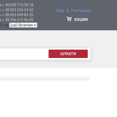
+ 38 098 770 58 18
+ 38 050 204 04 43
Вхід
Реєстрація
+ 38 063 499 83 35
КОШИК
+ 38 096 012 06 09
 S: ua
ШУКАТИ