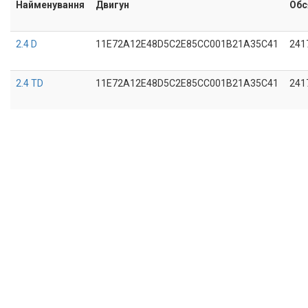
Найменування
Двигун
Обс
2.4 D
11E72A12E48D5C2E85CC001B21A35C41
241
2.4 TD
11E72A12E48D5C2E85CC001B21A35C41
241