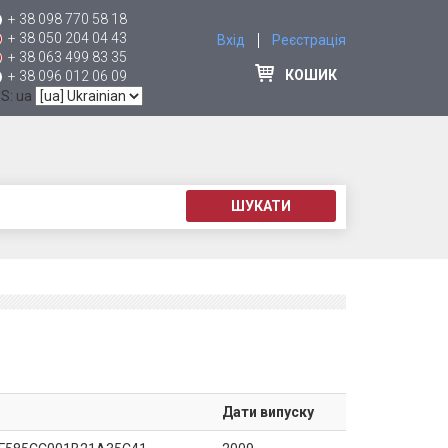
+ 38 098 770 58 18
+ 38 050 204 04 43
Вхід
Реєстрація
+ 38 063 499 83 35
КОШИК
+ 38 096 012 06 09
 S: ua
ШУКАТИ
Дати випуску