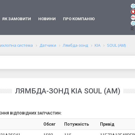
ЯК ЗАМОВИТИ
НОВИНИ
ПРО КОМПАНІЮ
R:
ихлопна система
Датчики
Лямбда-зонд
KIA
SOUL (AM)
ЛЯМБДА-ЗОНД KIA SOUL (AM)
ЕННЯ ВІДПОВІДНИХ ЗАПЧАСТИН:
Обсяг
Потужність
Привід