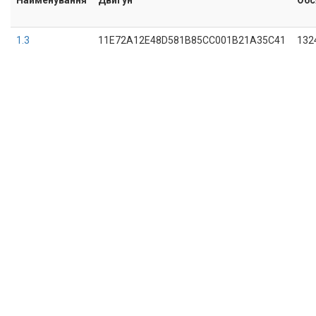
1.3
11E72A12E48D581B85CC001B21A35C41
132