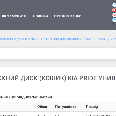
ЯК ЗАМОВИТИ
НОВИНИ
ПРО КОМПАНІЮ
R:
чеплення (трансмісія)
Натискний диск (кошик)
KIA
PRIDE унив
КНИЙ ДИСК (КОШИК) KIA PRIDE УНИ
ЕННЯ ВІДПОВІДНИХ ЗАПЧАСТИН:
Обсяг
Потужність
Привід