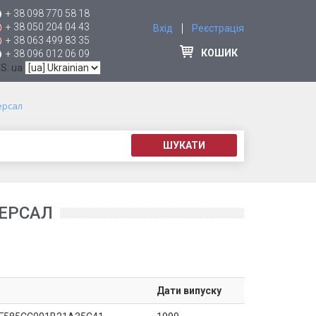
+ 38 098 770 58 18
+ 38 050 204 04 43
Вхід
Реєстрація
+ 38 063 499 83 35
КОШИК
+ 38 096 012 06 09
 S: ua
ерсал
ШУКАТИ
ВЕРСАЛ
Дати випуску