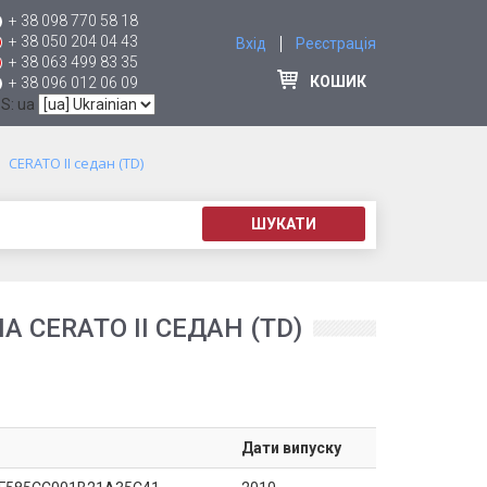
+ 38 098 770 58 18
+ 38 050 204 04 43
Вхід
Реєстрація
+ 38 063 499 83 35
КОШИК
+ 38 096 012 06 09
 S: ua
CERATO II седан (TD)
ШУКАТИ
 CERATO II СЕДАН (TD)
Дати випуску