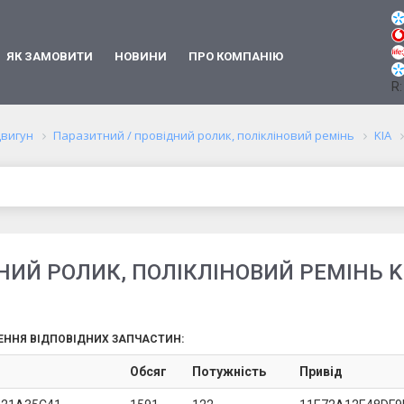
ЯК ЗАМОВИТИ
НОВИНИ
ПРО КОМПАНІЮ
R:
вигун
Паразитний / провідний ролик, полікліновий ремінь
KIA
ИЙ РОЛИК, ПОЛІКЛІНОВИЙ РЕМІНЬ KIA
ЕННЯ ВІДПОВІДНИХ ЗАПЧАСТИН:
Обсяг
Потужність
Привід