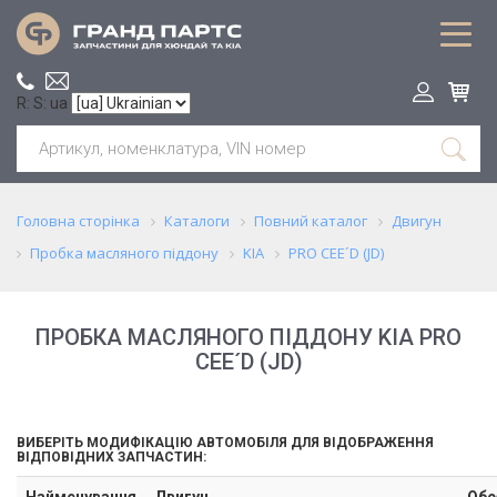
R: S: ua
Головна сторінка
Каталоги
Повний каталог
Двигун
Пробка масляного піддону
KIA
PRO CEE´D (JD)
ПРОБКА МАСЛЯНОГО ПІДДОНУ KIA PRO
CEE´D (JD)
ВИБЕРІТЬ МОДИФІКАЦІЮ АВТОМОБІЛЯ ДЛЯ ВІДОБРАЖЕННЯ
ВІДПОВІДНИХ ЗАПЧАСТИН:
Найменування
Двигун
Обс