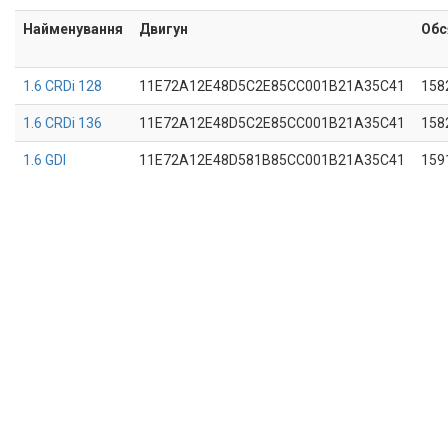
Найменування
Двигун
Обс
1.6 CRDi 128
11E72A12E48D5C2E85CC001B21A35C41
158
1.6 CRDi 136
11E72A12E48D5C2E85CC001B21A35C41
158
1.6 GDI
11E72A12E48D581B85CC001B21A35C41
159