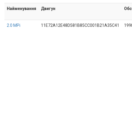
Найменування
Двигун
Обс
2.0 MPi
11E72A12E48D581B85CC001B21A35C41
199